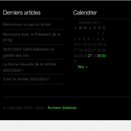
Derniers articles
Calendrier
octobre 2011
Retournons un peu à l’école!
L
M
M
J
V
S
D
1
2
Rencontre avec le Président de la
3
4
5
6
7
8
9
FFTA
10
11
12
13
14
15
16
20/01/2024 Saint-Sébastien et
17
18
19
20
21
22
23
galette des rois
24
25
26
27
28
29
30
31
La bonne nouvelle de la rentrée
Nov »
2023/2024 !
C’est la rentrée 2023/2024 !
© Copyright 2000 - 2020 -
Archers Valettois