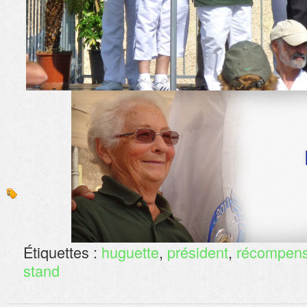
Étiquettes :
huguette
,
président
,
récompen
stand