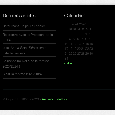
Derniers articles
Calendrier
août 2026
Retournons un peu à l’école!
L
M
M
J
V
S
D
1
2
Rencontre avec le Président de la
3
4
5
6
7
8
9
FFTA
10
11
12
13
14
15
16
20/01/2024 Saint-Sébastien et
17
18
19
20
21
22
23
galette des rois
24
25
26
27
28
29
30
31
La bonne nouvelle de la rentrée
« Avr
2023/2024 !
C’est la rentrée 2023/2024 !
© Copyright 2000 - 2020 -
Archers Valettois