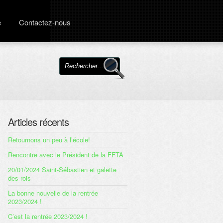
e
Contactez-nous
Articles récents
Retournons un peu à l’école!
Rencontre avec le Président de la FFTA
20/01/2024 Saint-Sébastien et galette
des rois
La bonne nouvelle de la rentrée
2023/2024 !
C’est la rentrée 2023/2024 !