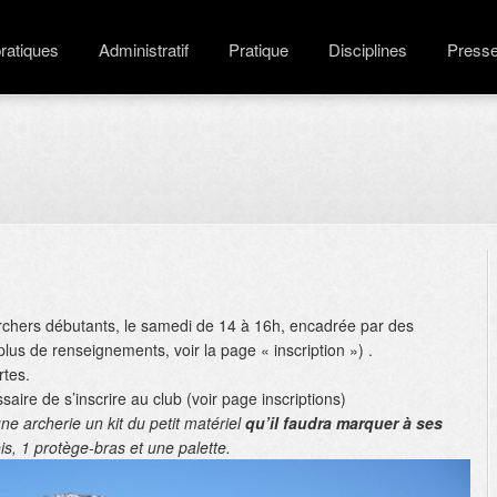
pratiques
Administratif
Pratique
Disciplines
Press
 archers débutants, le samedi de 14 à 16h, encadrée par des
plus de renseignements, voir la page « inscription ») .
rtes.
saire de s’inscrire au club (voir page inscriptions)
une archerie
un kit du petit matériel
qu’il faudra marquer à ses
s, 1 protège-bras et une palette.