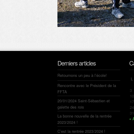
Derniers articles
C
Retournons un peu à l’école!
L
Rencontre avec le Président de la
3
FFTA
10
20/01/2024 Saint-Sébastien et
17
galette des rois
24
31
La bonne nouvelle de la rentrée
« 
2023/2024 !
C’est la rentrée 2023/2024 !