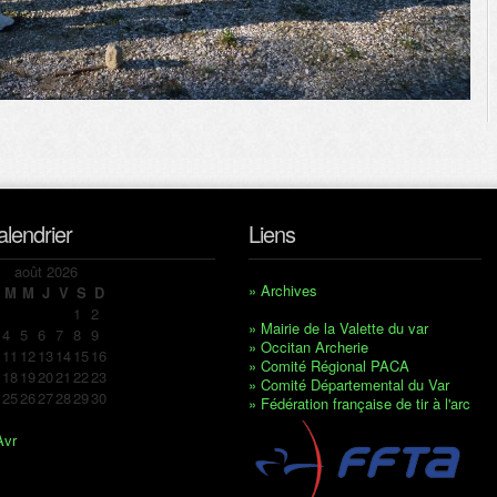
alendrier
Liens
août 2026
» Archives
M
M
J
V
S
D
1
2
» Mairie de la Valette du var
4
5
6
7
8
9
» Occitan Archerie
11
12
13
14
15
16
» Comité Régional PACA
18
19
20
21
22
23
» Comité Départemental du Var
25
26
27
28
29
30
» Fédération française de tir à l'arc
Avr