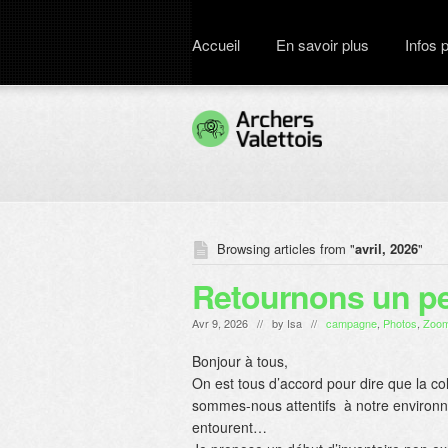
Accueil
En savoir plus
Infos 
Browsing articles from "
avril, 2026
"
Retournons un peu
Avr 9, 2026 // by
Isa
//
campagne
,
Photos
,
Zoo
Bonjour à tous,
On est tous d’accord pour dire que la col
sommes-nous attentifs à notre environn
entourent…