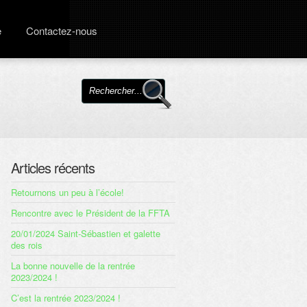
e
Contactez-nous
Articles récents
Retournons un peu à l’école!
Rencontre avec le Président de la FFTA
20/01/2024 Saint-Sébastien et galette
des rois
La bonne nouvelle de la rentrée
2023/2024 !
C’est la rentrée 2023/2024 !