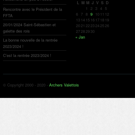
L
M
M
J
V
S
D
1
2
3
4
5
Rencontre avec le Président de la
6
7
8
9
10
11
12
FFTA
13
14
15
16
17
18
19
20/01/2024 Saint-Sébastien et
20
21
22
23
24
25
26
galette des rois
27
28
29
30
« Jan
La bonne nouvelle de la rentrée
2023/2024 !
C’est la rentrée 2023/2024 !
© Copyright 2000 - 2020 -
Archers Valettois