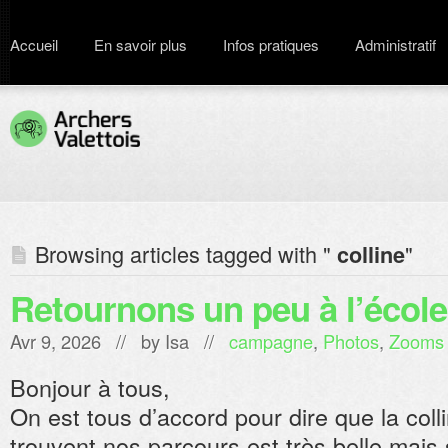
Accueil
En savoir plus
Infos pratiques
Administratif
Browsing articles tagged with "
"
colline
Retournons un peu à l’école
Avr 9, 2026 // by
Isa
//
campagne
,
Photos
,
Zooms
Bonjour à tous,
On est tous d’accord pour dire que la colli
trouvent nos parcours est très belle ma