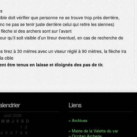
es
cible doit vérifier que personne ne se trouve trop près derrière,
c ne pas se tenir juste derrière celui qui retire les siennes)
 flèche si des archers sont sur l’avant
pour qu’il soit visible d’un tireur éventuel, en cas de recherche de
ous tirez à 30 mètres avec un viseur réglé à 90 mètres, la flèche ira
la cible
 être tenus en laisse et éloignés des pas de tir.
alendrier
Liens
août 2026
» Archives
M
M
J
V
S
D
1
2
» Mairie de la Valette du var
4
5
6
7
8
9
» Occitan Archerie