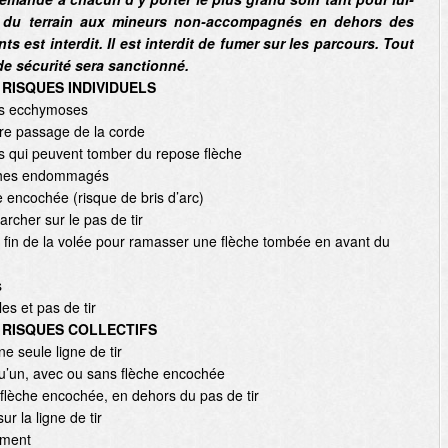
s du terrain aux mineurs non-accompagnés en dehors des
ts est interdit. Il est interdit de fumer sur les parcours. Tout
e sécurité sera sanctionné.
RISQUES INDIVIDUELS
les ecchymoses
ibre passage de la corde
tes qui peuvent tomber du repose flèche
flèches endommagés
e encochée (risque de bris d’arc)
rcher sur le pas de tir
 la fin de la volée pour ramasser une flèche tombée en avant du
s
es et pas de tir
RISQUES COLLECTIFS
ne seule ligne de tir
qu’un, avec ou sans flèche encochée
flèche encochée, en dehors du pas de tir
r la ligne de tir
ement