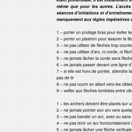
même que pour les autres. L’accè
séances d’initiations et d’entraînemen
manquement aux règles impératives d
1 – porter un protège bras pour éviter 
2 – porter un plastron pour assurer le l
3 – ne pas utiliser de flèches trop cour
4 – ne pas utiliser d’arc, ni corde, ni 
5 – ne jamais lâcher la corde sans flèch
6 – ne jamais passer devant une ligne d’a
7 – si elle est hors de portée, attendre
pas de tir
8 – ne pas courir en allant vers les cible
9 – veiller aux flèches tombées entre cibl
1 – les archers doivent être placés sur u
2 – ne jamais pointer son arc vers quel
3 – ne pas bander un arc, avec ou sans 
4 – ne pas tenir un arc horizontalement su
5 – ne jamais lâcher une flèche vertical