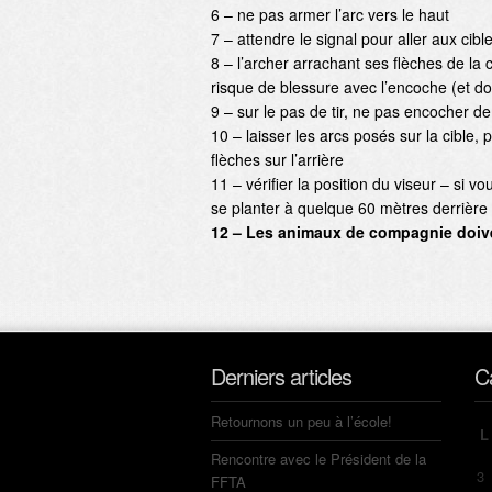
6 – ne pas armer l’arc vers le haut
7 – attendre le signal pour aller aux cibl
8 – l’archer arrachant ses flèches de la 
risque de blessure avec l’encoche (et don
9 – sur le pas de tir, ne pas encocher de
10 – laisser les arcs posés sur la cible, 
flèches sur l’arrière
11 – vérifier la position du viseur – si v
se planter à quelque 60 mètres derrière 
12 – Les animaux de compagnie doivent
Derniers articles
C
Retournons un peu à l’école!
L
Rencontre avec le Président de la
3
FFTA