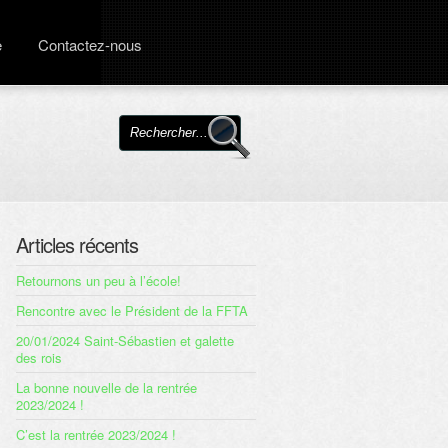
e
Contactez-nous
Articles récents
Retournons un peu à l’école!
Rencontre avec le Président de la FFTA
20/01/2024 Saint-Sébastien et galette
des rois
La bonne nouvelle de la rentrée
2023/2024 !
C’est la rentrée 2023/2024 !