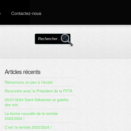
e
Contactez-nous
Articles récents
Retournons un peu à l’école!
Rencontre avec le Président de la FFTA
20/01/2024 Saint-Sébastien et galette
des rois
La bonne nouvelle de la rentrée
2023/2024 !
C’est la rentrée 2023/2024 !