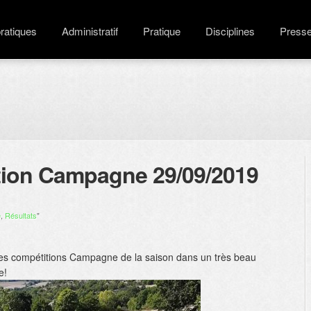
pratiques
Administratif
Pratique
Disciplines
Press
tion Campagne 29/09/2019
e
,
Résultats
"
ères compétitions Campagne de la saison dans un très beau
e!