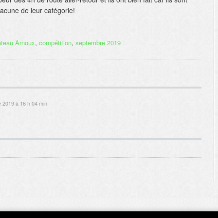
cune de leur catégorie!
teau Arnoux
,
compétition
,
septembre 2019
e 2019 à 16 h 04 min