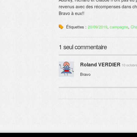
revenus avec des récompenses dans cha
Bravo à eux!!
Étiquettes :
20/09/2019
,
campagne
,
Cha
1 seul commentaire
Roland VERDIER
10 octobr
Bravo