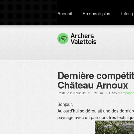
Accueil
En savoir plus
Infos 
Dernière compéti
Château Arnoux
Posté le 29/09/2019 // Par
Isa
// Dans "
campagn
Bonjour,
Aujourd’hui se déroulait une des derni
paysage avec un parcours très techniqu