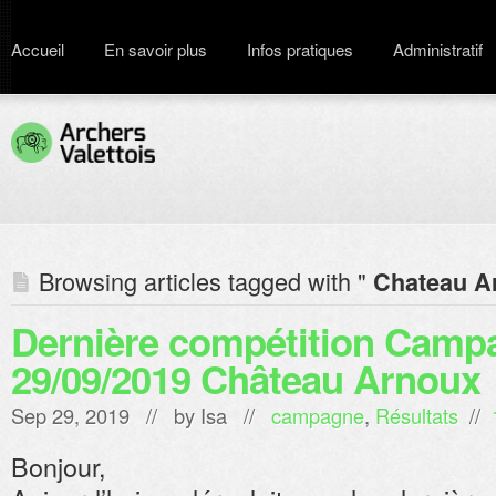
Accueil
En savoir plus
Infos pratiques
Administratif
Browsing articles tagged with "
Chateau A
Dernière compétition Camp
29/09/2019 Château Arnoux
Sep 29, 2019 // by
Isa
//
campagne
,
Résultats
//
Bonjour,