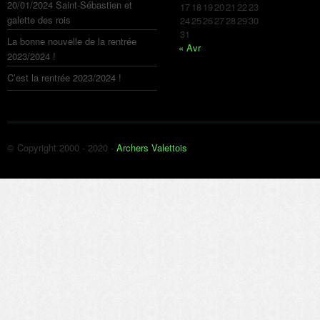
20/01/2024 Saint-Sébastien et
17
18
19
20
21
22
23
galette des rois
24
25
26
27
28
29
30
31
La bonne nouvelle de la rentrée
« Avr
2023/2024 !
C’est la rentrée 2023/2024 !
© Copyright 2000 - 2020 -
Archers Valettois