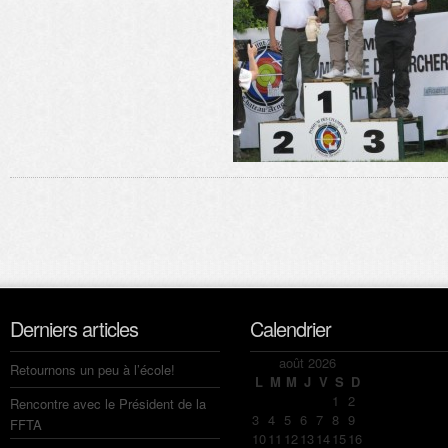
Derniers articles
Calendrier
août 2026
Retournons un peu à l’école!
L
M
M
J
V
S
D
1
2
Rencontre avec le Président de la
3
4
5
6
7
8
9
FFTA
10
11
12
13
14
15
16