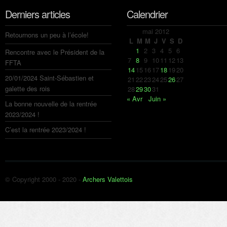
Derniers articles
Calendrier
mai 2012
Retournons un peu à l’école!
L
M
M
J
V
S
D
1
2
3
4
5
6
Rencontre avec le Président de la
7
8
9
10
11
12
13
FFTA
14
15
16
17
18
19
20
20/01/2024 Saint-Sébastien et
21
22
23
24
25
26
27
galette des rois
28
29
30
31
« Avr
Juin »
La bonne nouvelle de la rentrée
2023/2024 !
C’est la rentrée 2023/2024 !
© Copyright 2000 - 2020 -
Archers Valettois