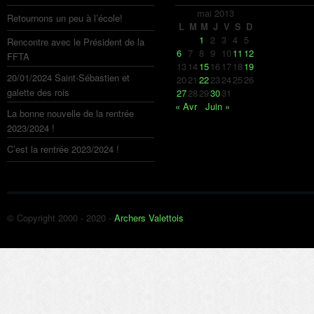
mai 2013
Retournons un peu à l’école!
L
M
M
J
V
S
D
1
2
3
4
5
Rencontre avec le Président de la
6
7
8
9
10
11
12
FFTA
13
14
15
16
17
18
19
20/01/2024 Saint-Sébastien et
20
21
22
23
24
25
26
galette des rois
27
28
29
30
31
« Avr
Juin »
La bonne nouvelle de la rentrée
2023/2024 !
C’est la rentrée 2023/2024 !
© Copyright 2000 - 2020 -
Archers Valettois