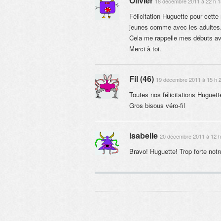
Olivier
18 décembre 2011 à 22 h 1
Félicitation Huguette pour cette
jeunes comme avec les adultes
Cela me rappelle mes débuts ave
Merci à toi.
Fil (46)
19 décembre 2011 à 15 h 
Toutes nos félicitations Hugue
Gros bisous véro-fil
isabelle
20 décembre 2011 à 12 h
Bravo! Huguette! Trop forte not