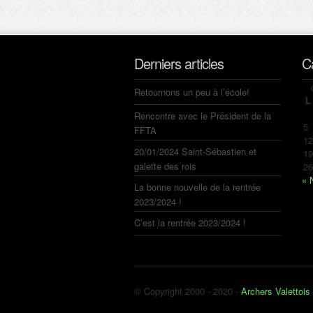
Derniers articles
C
Retournons un peu à l’école!
L
Rencontre avec le Président de la
5
FFTA
12
20/01/2024 Saint-Sébastien et
19
galette des rois
26
« 
La bonne nouvelle de la rentrée
2023/2024 !
C’est la rentrée 2023/2024 !
© Copyright 2000 - 2020 -
Archers Valettois