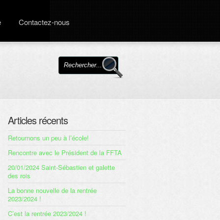
e
Contactez-nous
Articles récents
Retournons un peu à l’école!
Rencontre avec le Président de la FFTA
20/01/2024 Saint-Sébastien et galette
des rois
La bonne nouvelle de la rentrée
2023/2024 !
C’est la rentrée 2023/2024 !