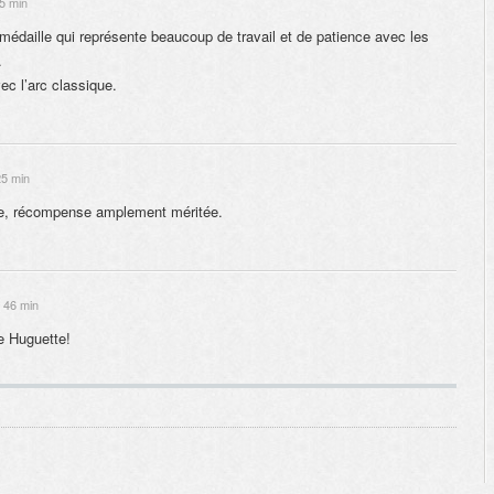
5 min
 médaille qui représente beaucoup de travail et de patience avec les
.
c l’arc classique.
25 min
tte, récompense amplement méritée.
 46 min
re Huguette!