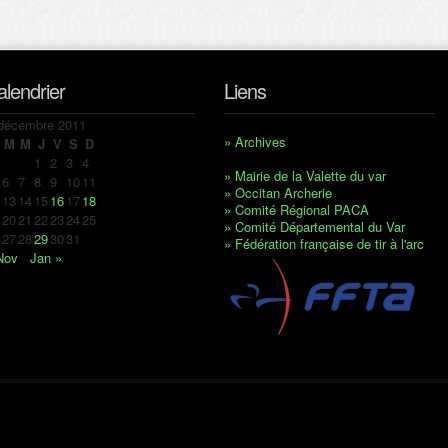
alendrier
Liens
décembre 2011
» Archives
M
M
J
V
S
D
1
2
3
4
» Mairie de la Valette du var
6
7
8
9
10
11
» Occitan Archerie
13
14
15
16
17
18
» Comité Régional PACA
20
21
22
23
24
25
» Comité Départemental du Var
27
28
29
30
31
» Fédération française de tir à l'arc
Nov
Jan »