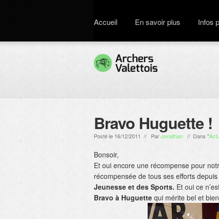
Accueil
En savoir plus
Infos 
Bravo Huguette !
Posté le 16/12/2011 // Par
Jonathan
// Dans "
Actu
Bonsoir,
Et oui encore une récompense pour notre 
récompensée de tous ses efforts depuis
Jeunesse et des Sports.
Et oui ce n’est
Bravo à Huguette
qui mérite bel et bien