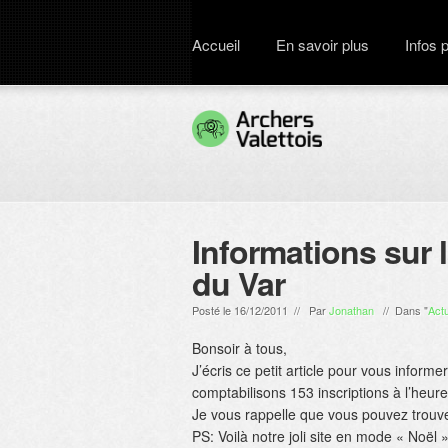
Accueil
En savoir plus
Infos 
Informations sur l
du Var
Posté le 16/12/2011 // Par
Jonathan
// Dans "
Actu
Bonsoir à tous,
J’écris ce petit article pour vous informe
comptabilisons 153 inscriptions à l’heure 
Je vous rappelle que vous pouvez trouv
PS: Voilà notre joli site en mode « Noël »