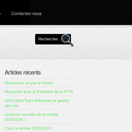
e
Contactez-nous
Articles récents
Retournons un peu à l’école!
Rencontre avec le Président de la FFTA
20/01/2024 Saint-Sébastien et galette
des rois
La bonne nouvelle de la rentrée
2023/2024 !
C’est la rentrée 2023/2024 !