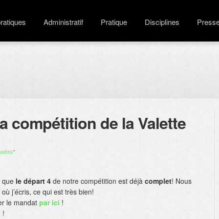
pratiques
Administratif
Pratique
Disciplines
Press
a compétition de la Valette
alités
"
r que
le départ 4
de notre compétition est déjà
complet
! Nous
où j’écris, ce qui est très bien!
er le mandat
par ici
!
 !