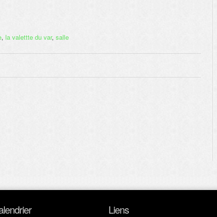
e
,
la valettte du var
,
salle
alendrier
Liens