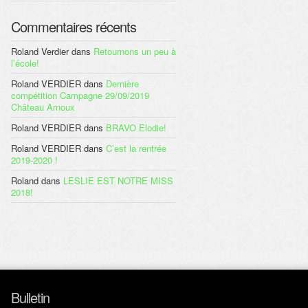
Commentaires récents
Roland Verdier
dans
Retournons un peu à
l’école!
Roland VERDIER
dans
Dernière
compétition Campagne 29/09/2019
Château Arnoux
Roland VERDIER
dans
BRAVO Elodie!
Roland VERDIER
dans
C’est la rentrée
2019-2020 !
Roland
dans
LESLIE EST NOTRE MISS
2018!
Bulletin