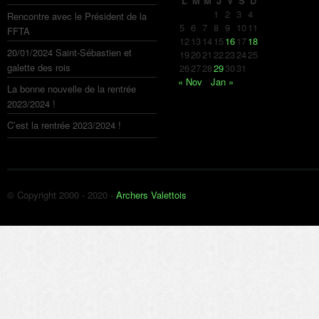
L
M
M
J
V
S
D
1
2
3
4
Rencontre avec le Président de la
5
6
7
8
9
10
11
FFTA
12
13
14
15
16
17
18
20/01/2024 Saint-Sébastien et
19
20
21
22
23
24
25
galette des rois
26
27
28
29
30
31
« Nov
Jan »
La bonne nouvelle de la rentrée
2023/2024 !
C’est la rentrée 2023/2024 !
© Copyright 2000 - 2020 -
Archers Valettois