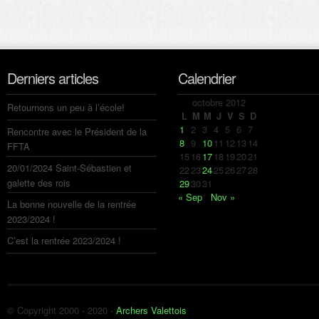
Derniers articles
Calendrier
octobre 2012
Retournons un peu à l’école!
L
M
M
J
V
S
D
1
2
3
4
5
6
7
Rencontre avec le Président de la
8
9
10
11
12
13
14
FFTA
15
16
17
18
19
20
21
20/01/2024 Saint-Sébastien et
22
23
24
25
26
27
28
galette des rois
29
30
31
« Sep
Nov »
La bonne nouvelle de la rentrée
2023/2024 !
C’est la rentrée 2023/2024 !
© Copyright 2000 - 2020 -
Archers Valettois