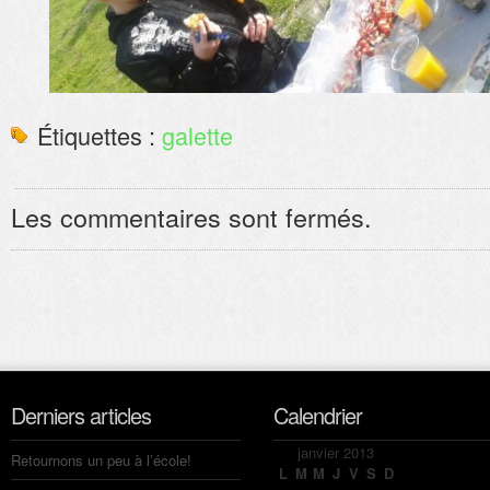
Étiquettes :
galette
Les commentaires sont fermés.
Derniers articles
Calendrier
janvier 2013
Retournons un peu à l’école!
L
M
M
J
V
S
D