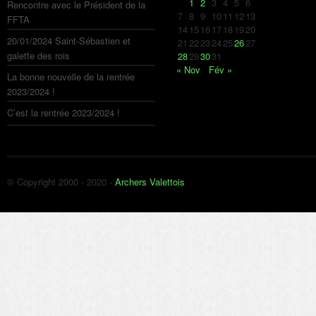
1
2
3
4
5
6
Rencontre avec le Président de la
7
8
9
10
11
12
13
FFTA
14
15
16
17
18
19
20
20/01/2024 Saint-Sébastien et
21
22
23
24
25
26
27
galette des rois
28
29
30
31
« Nov
Fév »
La bonne nouvelle de la rentrée
2023/2024 !
C’est la rentrée 2023/2024 !
© Copyright 2000 - 2020 -
Archers Valettois