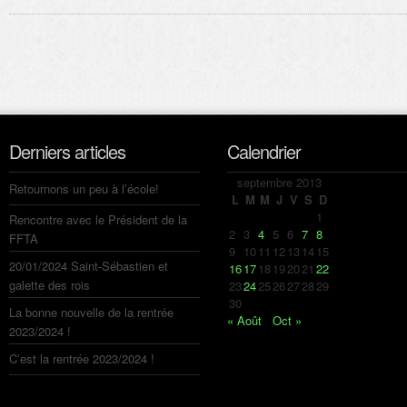
Derniers articles
Calendrier
septembre 2013
Retournons un peu à l’école!
L
M
M
J
V
S
D
1
Rencontre avec le Président de la
2
3
4
5
6
7
8
FFTA
9
10
11
12
13
14
15
20/01/2024 Saint-Sébastien et
16
17
18
19
20
21
22
galette des rois
23
24
25
26
27
28
29
30
La bonne nouvelle de la rentrée
« Août
Oct »
2023/2024 !
C’est la rentrée 2023/2024 !