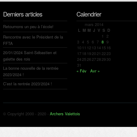
Derniers articles
Calendrier
mars 2014
Retournons un peu à l’école!
L
M
M
J
V
S
D
1
2
Rencontre avec le Président de la
3
4
5
6
7
8
9
FFTA
10
11
12
13
14
15
16
20/01/2024 Saint-Sébastien et
17
18
19
20
21
22
23
galette des rois
24
25
26
27
28
29
30
31
La bonne nouvelle de la rentrée
« Fév
Avr »
2023/2024 !
C’est la rentrée 2023/2024 !
© Copyright 2000 - 2020 -
Archers Valettois