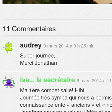
11 Commentaires
audrey
9 mars 2014 à 9 h 25 min
Super journée,
Merci Jonathan
isa... la secrétaire
9 mars 2014 à 11
Ma 1ère compet salle! Hihi!
Journée très sympa qui nous a permis
connaissance ente « anciens » et « n
Jonathan pour en avoir eu l’idée et pou