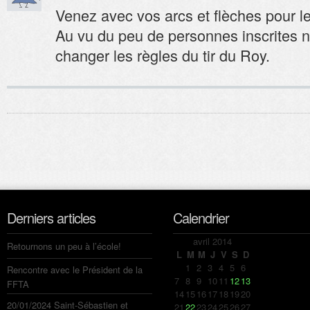
Venez avec vos arcs et flèches pour le 
Au vu du peu de personnes inscrites no
changer les règles du tir du Roy.
Derniers articles
Calendrier
avril 2014
Retournons un peu à l’école!
L
M
M
J
V
S
D
1
2
3
4
5
6
Rencontre avec le Président de la
7
8
9
10
11
12
13
FFTA
14
15
16
17
18
19
20
20/01/2024 Saint-Sébastien et
21
22
23
24
25
26
27