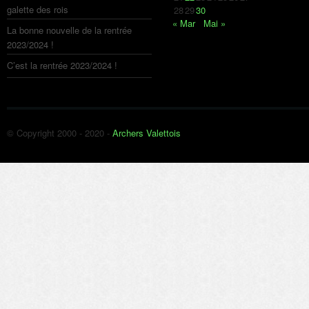
galette des rois
28
29
30
« Mar
Mai »
La bonne nouvelle de la rentrée
2023/2024 !
C’est la rentrée 2023/2024 !
© Copyright 2000 - 2020 -
Archers Valettois