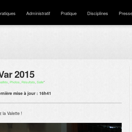
pratiques
Administratif
Pratique
Disciplines
Press
Var 2015
alités
,
Photos
,
Résultats
,
Salle
"
rnière mise à jour : 16h41
la Valette !