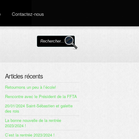
e
Contactez-nous
Articles récents
Retournons un peu à l’école!
Rencontre avec le Président de la FFTA
20/01/2024 Saint-Sébastien et galette
des rois
La bonne nouvelle de la rentrée
2023/2024 !
C’est la rentrée 2023/2024 !