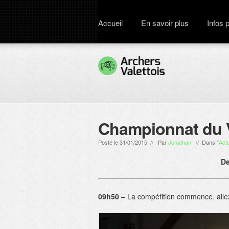
Accueil
En savoir plus
Infos 
Championnat du 
Posté le 31/01/2015 // Par
Jonathan
// Dans "
Actu
De
09h50
– La compétition commence, allez 