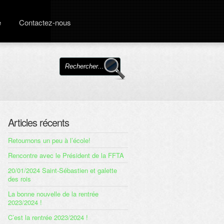
e
Contactez-nous
Articles récents
Retournons un peu à l’école!
Rencontre avec le Président de la FFTA
20/01/2024 Saint-Sébastien et galette
des rois
La bonne nouvelle de la rentrée
2023/2024 !
C’est la rentrée 2023/2024 !