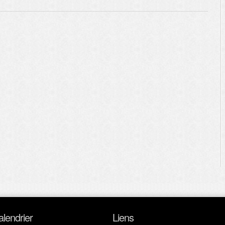
alendrier
Liens