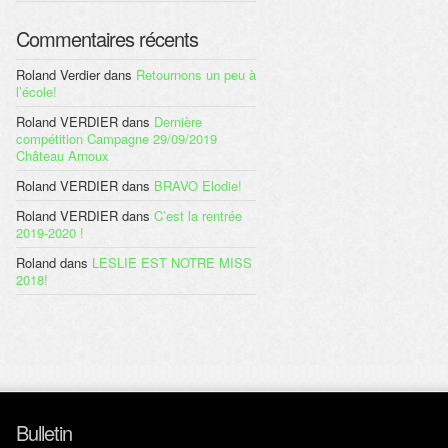
Commentaires récents
Roland Verdier
dans
Retournons un peu à
l’école!
Roland VERDIER
dans
Dernière
compétition Campagne 29/09/2019
Château Arnoux
Roland VERDIER
dans
BRAVO Elodie!
Roland VERDIER
dans
C’est la rentrée
2019-2020 !
Roland
dans
LESLIE EST NOTRE MISS
2018!
Bulletin