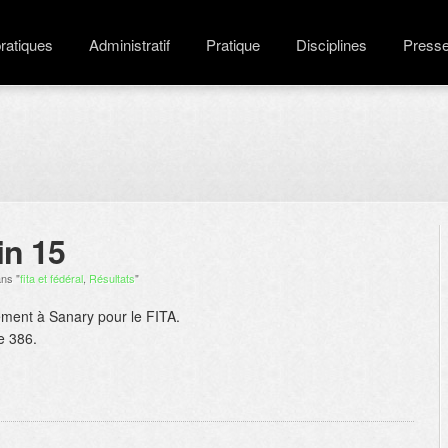
pratiques
Administratif
Pratique
Disciplines
Press
in 15
ns "
fita et fédéral
,
Résultats
"
cement à Sanary pour le FITA.
e 386.