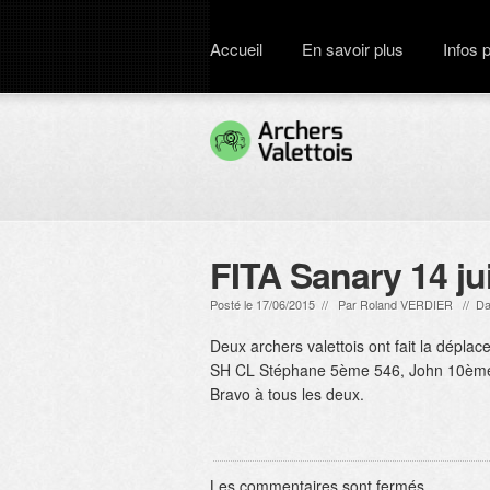
Accueil
En savoir plus
Infos 
FITA Sanary 14 ju
Posté le 17/06/2015 // Par
Roland VERDIER
// Da
Deux archers valettois ont fait la dépla
SH CL Stéphane 5ème 546, John 10èm
Bravo à tous les deux.
Les commentaires sont fermés.