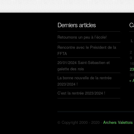
Derniers articles
C
Retournons un peu à l’école!
L
Rencontre avec le Président de la
2
FFTA
9
20/01/2024 Saint-Sébastien et
16
galette des rois
23
30
La bonne nouvelle de la rentrée
« 
2023/2024 !
C’est la rentrée 2023/2024 !
© Copyright 2000 - 2020 -
Archers Valettois