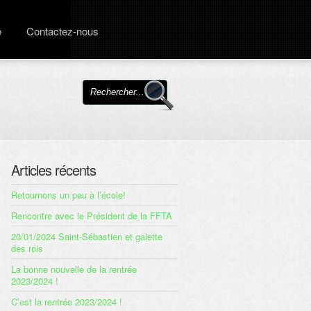
e
Contactez-nous
Articles récents
Retournons un peu à l’école!
Rencontre avec le Président de la FFTA
20/01/2024 Saint-Sébastien et galette
des rois
La bonne nouvelle de la rentrée
2023/2024 !
C’est la rentrée 2023/2024 !