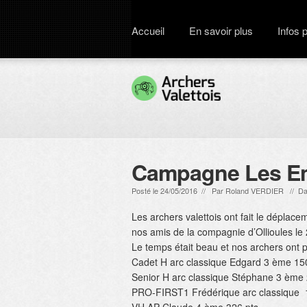
Accueil
En savoir plus
Infos 
Campagne Les Em
Posté le 24/05/2016 // Par
Roland VERDIER
// Da
Les archers valettois ont fait le déplac
nos amis de la compagnie d’Ollioules le 
Le temps était beau et nos archers ont p
Cadet H arc classique Edgard 3 ème 15
Senior H arc classique Stéphane 3 ème 
PRO-FIRST1 Frédérique arc classique 1 