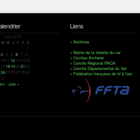
alendrier
Liens
mai 2016
» Archives
M
M
J
V
S
D
1
» Mairie de la Valette du var
3
4
5
6
7
8
» Occitan Archerie
10
11
12
13
14
15
» Comité Régional PACA
17
18
19
20
21
22
» Comité Départemental du Var
24
25
26
27
28
29
» Fédération française de tir à l'arc
31
Avr
Juin »