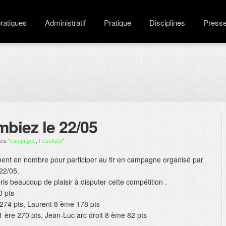
pratiques
Administratif
Pratique
Disciplines
Press
biez le 22/05
ns "
campagne
,
Résultats
"
ement en nombre pour participer au tir en campagne organisé par
22/05.
ris beaucoup de plaisir à disputer cette compétition .
0 pts
274 pts, Laurent 8 ème 178 pts
ère 270 pts, Jean-Luc arc droit 8 ème 82 pts