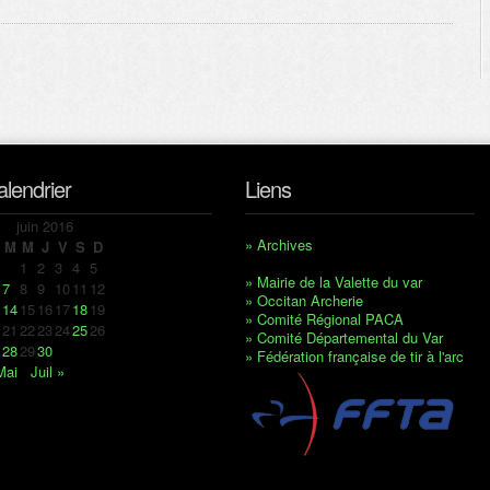
alendrier
Liens
juin 2016
» Archives
M
M
J
V
S
D
1
2
3
4
5
» Mairie de la Valette du var
7
8
9
10
11
12
» Occitan Archerie
14
15
16
17
18
19
» Comité Régional PACA
21
22
23
24
25
26
» Comité Départemental du Var
28
29
30
» Fédération française de tir à l'arc
Mai
Juil »