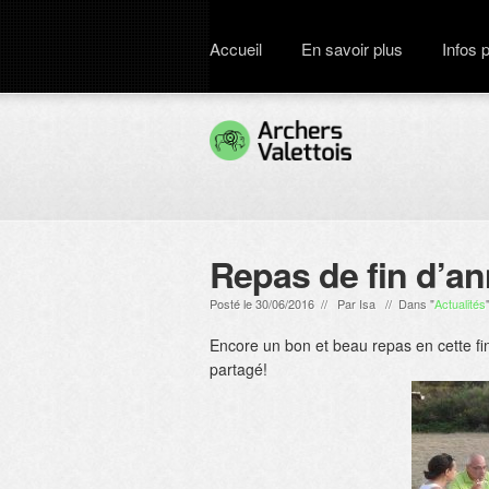
Accueil
En savoir plus
Infos 
Repas de fin d’an
Posté le 30/06/2016 // Par
Isa
// Dans "
Actualités
Encore un bon et beau repas en cette fi
partagé!