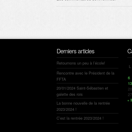
Derniers articles
C
Retournons un peu à l’école!
L
Rencontre avec le Président de la
6
FFTA
13
20/01/2024 Saint-Sébastien et
20
galette des rois
27
« 
La bonne nouvelle de la rentrée
2023/2024 !
C’est la rentrée 2023/2024 !