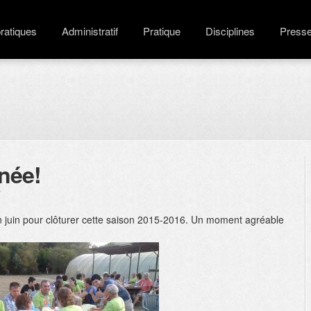
pratiques
Administratif
Pratique
Disciplines
Press
née!
"
n juin pour clôturer cette saison 2015-2016. Un moment agréable