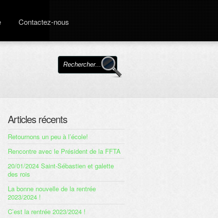
e
Contactez-nous
Articles récents
Retournons un peu à l’école!
Rencontre avec le Président de la FFTA
20/01/2024 Saint-Sébastien et galette
des rois
La bonne nouvelle de la rentrée
2023/2024 !
C’est la rentrée 2023/2024 !