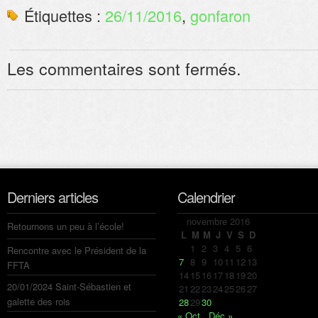
Étiquettes :
26/11/2016
,
gonfaron
Les commentaires sont fermés.
Derniers articles
Calendrier
novembre 2016
Retournons un peu à l’école!
L
M
M
J
V
S
D
1
2
3
4
5
6
Rencontre avec le Président de la
7
8
9
10
11
12
13
FFTA
14
15
16
17
18
19
20
20/01/2024 Saint-Sébastien et
21
22
23
24
25
26
27
galette des rois
28
29
30
« Oct
Déc »