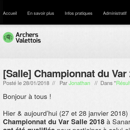
Accueil
En savoir plus
Infos pratiques
Administratif
[Salle] Championnat du Var
Posté le 28/01/2018 // Par
Jonathan
// Dans "
Résul
Bonjour à tous !
Hier & aujourd’hui (27 et 28 janvier 2018) 
à Sanar
Championnat du Var Salle 2018
pour participer à celui-ci
ont été qualifiés