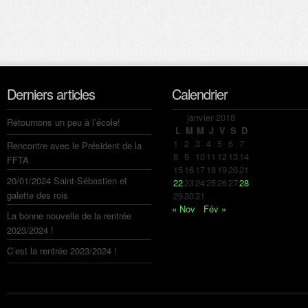
Derniers articles
Calendrier
janvier 2018
Retournons un peu à l’école!
L
M
M
J
V
S
D
1
2
3
4
5
6
7
Rencontre avec le Président de la
8
9
10
11
12
13
14
FFTA
15
16
17
18
19
20
21
20/01/2024 Saint-Sébastien et
22
23
24
25
26
27
28
galette des rois
29
30
31
« Nov
Fév »
La bonne nouvelle de la rentrée
2023/2024 !
C’est la rentrée 2023/2024 !