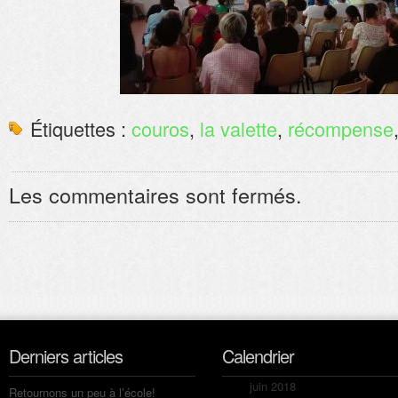
Étiquettes :
couros
,
la valette
,
récompense
Les commentaires sont fermés.
Derniers articles
Calendrier
juin 2018
Retournons un peu à l’école!