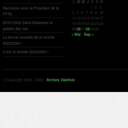
L
M
M
J
V
S
D
1
2
3
Rencontre avec le Président de la
4
5
6
7
8
9
10
FFTA
11
12
13
14
15
16
17
20/01/2024 Saint-Sébastien et
18
19
20
21
22
23
24
galette des rois
25
26
27
28
29
30
« Mai
Sep »
La bonne nouvelle de la rentrée
2023/2024 !
C’est la rentrée 2023/2024 !
© Copyright 2000 - 2020 -
Archers Valettois