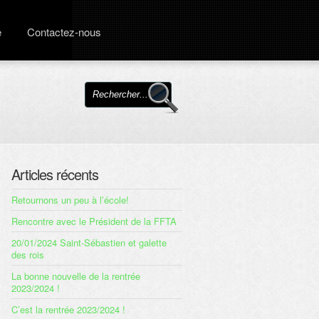
e
Contactez-nous
Articles récents
Retournons un peu à l’école!
Rencontre avec le Président de la FFTA
20/01/2024 Saint-Sébastien et galette
des rois
La bonne nouvelle de la rentrée
2023/2024 !
C’est la rentrée 2023/2024 !