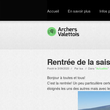
Accueil
En savoir plus
Infos 
Rentrée de la sai
Posté le 3/09/2020 // Par
Isa
// Dans "
Actualités
"
Bonjour à toutes et tous!
C’est la rentrée! Un peu particulière ce
éloignés les uns des autres mais avec le p