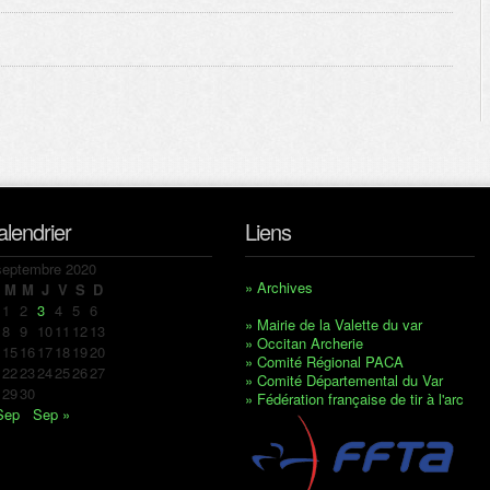
alendrier
Liens
septembre 2020
» Archives
M
M
J
V
S
D
1
2
3
4
5
6
» Mairie de la Valette du var
8
9
10
11
12
13
» Occitan Archerie
15
16
17
18
19
20
» Comité Régional PACA
22
23
24
25
26
27
» Comité Départemental du Var
29
30
» Fédération française de tir à l'arc
Sep
Sep »