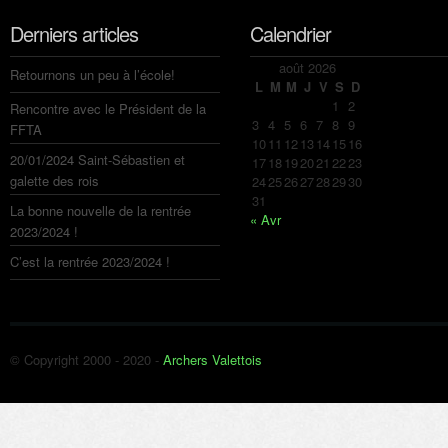
Derniers articles
Calendrier
août 2026
Retournons un peu à l’école!
L
M
M
J
V
S
D
1
2
Rencontre avec le Président de la
3
4
5
6
7
8
9
FFTA
10
11
12
13
14
15
16
20/01/2024 Saint-Sébastien et
17
18
19
20
21
22
23
galette des rois
24
25
26
27
28
29
30
31
La bonne nouvelle de la rentrée
« Avr
2023/2024 !
C’est la rentrée 2023/2024 !
© Copyright 2000 - 2020 -
Archers Valettois