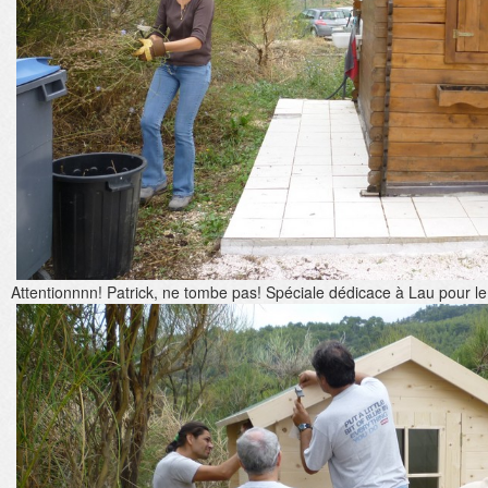
Attentionnnn! Patrick, ne tombe pas! Spéciale dédicace à Lau pour