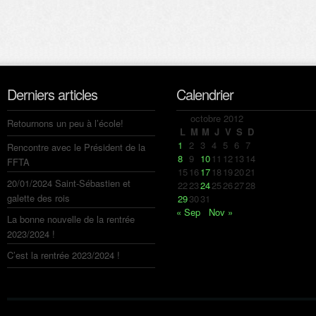
Derniers articles
Calendrier
octobre 2012
Retournons un peu à l’école!
L
M
M
J
V
S
D
1
2
3
4
5
6
7
Rencontre avec le Président de la
8
9
10
11
12
13
14
FFTA
15
16
17
18
19
20
21
20/01/2024 Saint-Sébastien et
22
23
24
25
26
27
28
galette des rois
29
30
31
« Sep
Nov »
La bonne nouvelle de la rentrée
2023/2024 !
C’est la rentrée 2023/2024 !