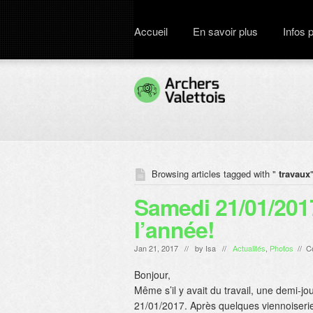
Accueil
En savoir plus
Infos 
Browsing articles tagged with "
travaux
Samedi 21/01/2017
l’année!
Jan 21, 2017 // by
Isa
//
Actualités
,
Photos
//
C
Bonjour,
Même s’il y avait du travail, une demi-
21/01/2017. Après quelques viennoiseries