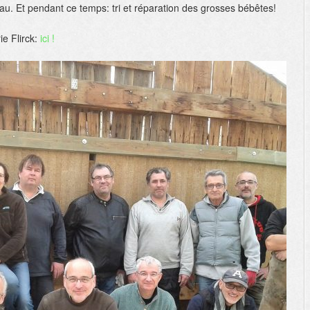
de
reau. Et pendant ce temps: tri et réparation des grosses bébêtes!
l’année!
ie Flirck:
ici !