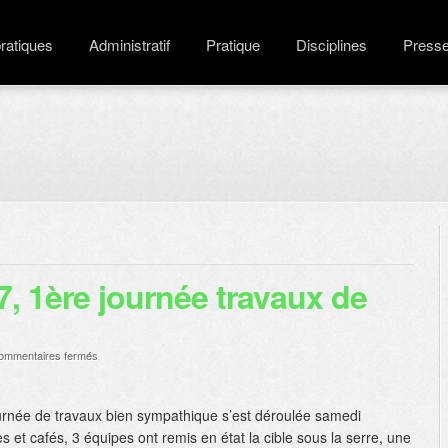
pratiques
Administratif
Pratique
Disciplines
Press
"
, 1ère journée travaux de
sur
ommentaires fermés
Samedi
21/01/2017,
1ère
journée de travaux bien sympathique s’est déroulée samedi
journée
 et cafés, 3 équipes ont remis en état la cible sous la serre, une
travaux