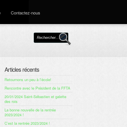
e
Contactez-nous
Articles récents
Retournons un peu à l’école!
Rencontre avec le Président de la FFTA
20/01/2024 Saint-Sébastien et galette
des rois
La bonne nouvelle de la rentrée
2023/2024 !
C’est la rentrée 2023/2024 !