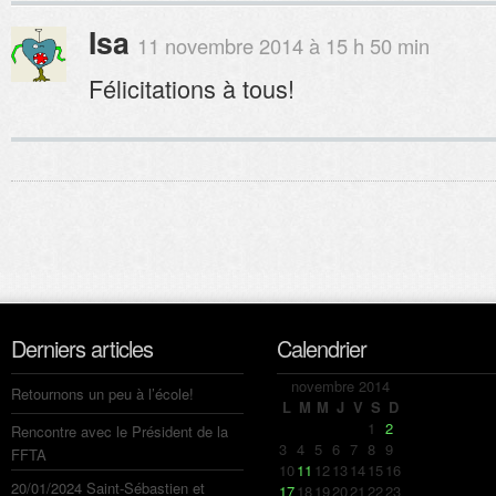
Isa
11 novembre 2014 à 15 h 50 min
Félicitations à tous!
Derniers articles
Calendrier
novembre 2014
Retournons un peu à l’école!
L
M
M
J
V
S
D
1
2
Rencontre avec le Président de la
3
4
5
6
7
8
9
FFTA
10
11
12
13
14
15
16
20/01/2024 Saint-Sébastien et
17
18
19
20
21
22
23