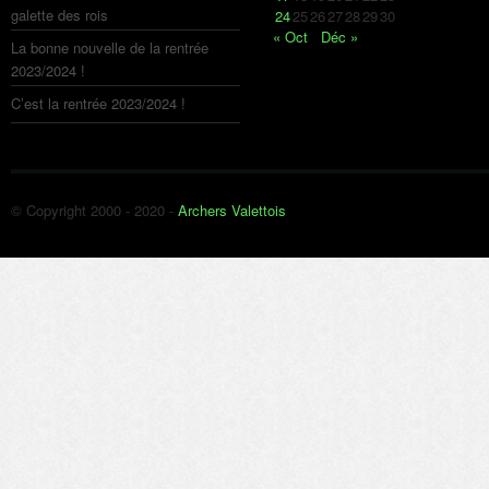
galette des rois
24
25
26
27
28
29
30
« Oct
Déc »
La bonne nouvelle de la rentrée
2023/2024 !
C’est la rentrée 2023/2024 !
© Copyright 2000 - 2020 -
Archers Valettois