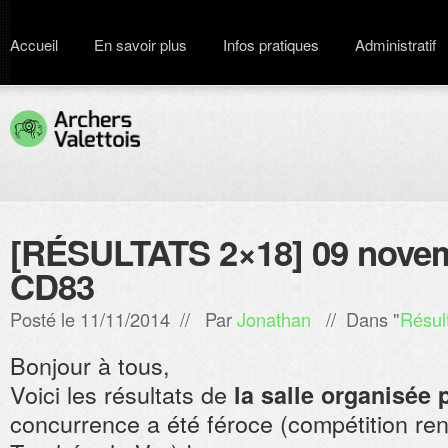
Accueil
En savoir plus
Infos pratiques
Administratif
[RÉSULTATS 2×18] 09 novem
CD83
Posté le 11/11/2014 // Par
Jonathan
// Dans "
Résul
Bonjour à tous,
Voici les résultats de
la salle organisée 
concurrence a été féroce (compétition ren