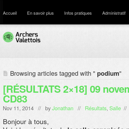
Accueil
En savoir plus
Infos pratiques
Administratif
Browsing articles tagged with "
"
podium
[RÉSULTATS 2×18] 09 novem
CD83
Nov 11, 2014 // by
Jonathan
//
Résultats
,
Salle
/
Bonjour à tous,