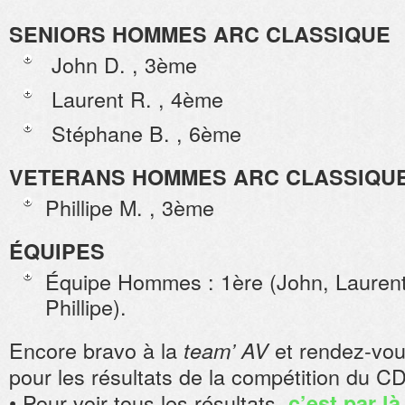
SENIORS HOMMES ARC CLASSIQUE
John D. , 3ème
Laurent R. , 4ème
Stéphane B. , 6ème
VETERANS HOMMES ARC CLASSIQU
Phillipe M. , 3ème
ÉQUIPES
Équipe Hommes : 1ère (John, Laurent
Phillipe).
Encore bravo à la
et rendez-vo
team’ AV
pour les résultats de la compétition du C
• Pour voir tous les résultats,
c’est par là