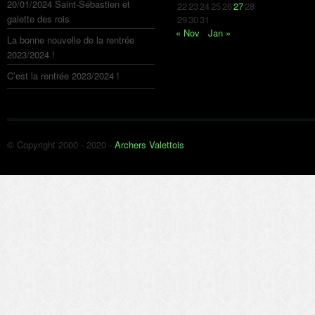
20/01/2024 Saint-Sébastien et
22
23
24
25
26
27
28
galette des rois
29
30
31
« Nov
Jan »
La bonne nouvelle de la rentrée
2023/2024 !
C’est la rentrée 2023/2024 !
© Copyright 2000 - 2020 -
Archers Valettois