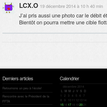
LCX.O
19 décembre 2014 à 10 h 40 min
J’ai pris aussi une photo car le débit é
Bientôt on pourra mettre une cible flott
Derniers articles
Calendrier
décembre 2014
Retournons un peu à l’école!
L
M
M
J
V
S
D
1
2
3
4
5
6
7
Rencontre avec le Président de la
8
9
10
11
12
13
14
FFTA
15
16
17
18
19
20
21