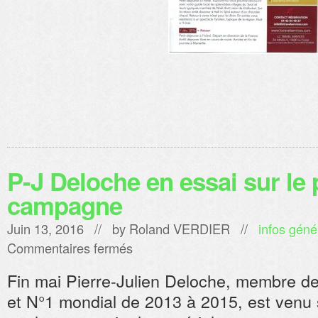
P-J Deloche en essai sur le
campagne
Juin 13, 2016 // by
Roland VERDIER
//
infos géné
sur
Commentaires fermés
P-
J
Fin mai Pierre-Julien Deloche, membre de
Deloche
en
et N°1 mondial de 2013 à 2015, est venu s
essai
sur