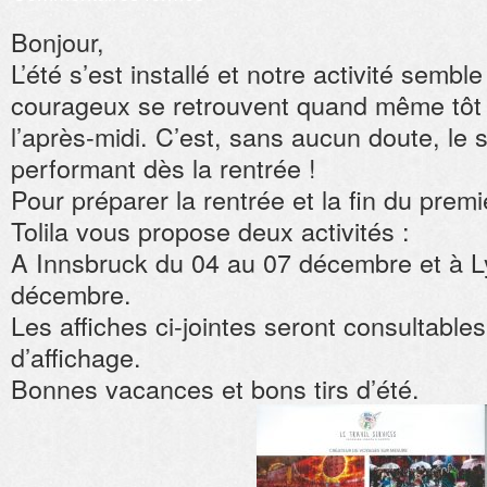
Escapades
familiales
Bonjour,
de
fin
L’été s’est installé et notre activité semb
d’année
courageux se retrouvent quand même tôt 
l’après-midi. C’est, sans aucun doute, le 
performant dès la rentrée !
Pour préparer la rentrée et la fin du prem
Tolila vous propose deux activités :
A Innsbruck du 04 au 07 décembre et à L
décembre.
Les affiches ci-jointes seront consultable
d’affichage.
Bonnes vacances et bons tirs d’été.