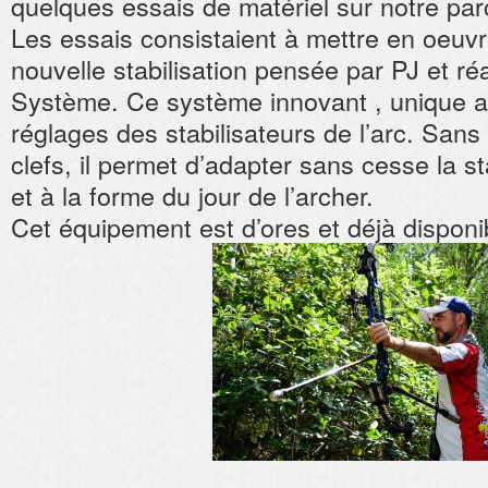
quelques essais de matériel sur notre p
le
Les essais consistaient à mettre en oeuvr
parcours
campagne
nouvelle stabilisation pensée par PJ et ré
Système. Ce système innovant , unique au
réglages des stabilisateurs de l’arc. Sans
clefs, il permet d’adapter sans cesse la sta
et à la forme du jour de l’archer.
Cet équipement est d’ores et déjà disponib