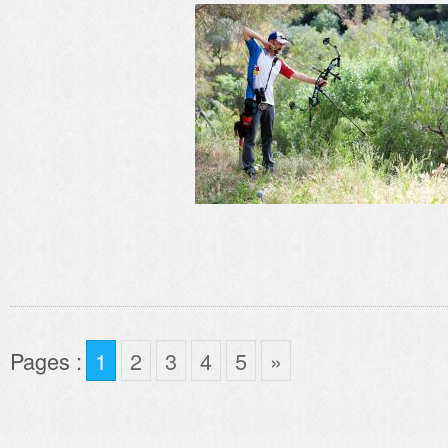
Pages :
1
2
3
4
5
»