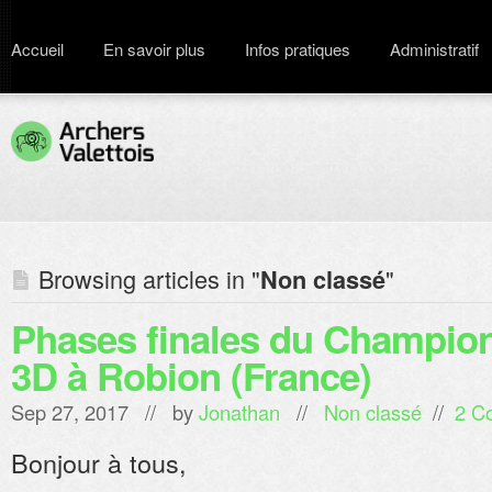
Accueil
En savoir plus
Infos pratiques
Administratif
Browsing articles in "
"
Non classé
Phases finales du Champio
3D à Robion (France)
Sep 27, 2017 // by
Jonathan
//
Non classé
//
2 C
Bonjour à tous,