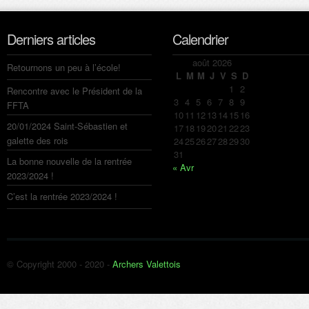
Derniers articles
Calendrier
août 2026
Retournons un peu à l’école!
L
M
M
J
V
S
D
1
2
Rencontre avec le Président de la
3
4
5
6
7
8
9
FFTA
10
11
12
13
14
15
16
20/01/2024 Saint-Sébastien et
17
18
19
20
21
22
23
galette des rois
24
25
26
27
28
29
30
31
La bonne nouvelle de la rentrée
« Avr
2023/2024 !
C’est la rentrée 2023/2024 !
© Copyright 2000 - 2020 -
Archers Valettois