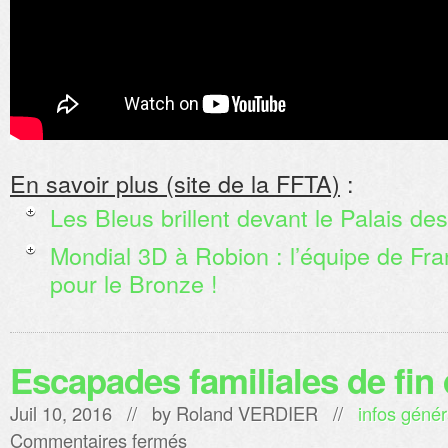
En savoir plus (site de la FFTA)
:
Les Bleus brillent devant le Palais de
Mondial 3D à Robion : l’équipe de Fra
pour le Bronze !
Escapades familiales de fin
Juil 10, 2016 // by
Roland VERDIER
//
infos génér
sur
Commentaires fermés