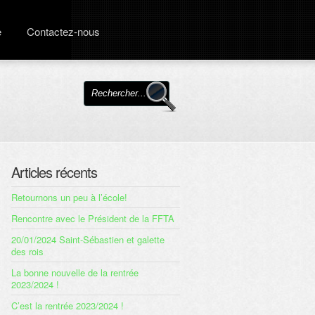
e
Contactez-nous
Articles récents
Retournons un peu à l’école!
Rencontre avec le Président de la FFTA
20/01/2024 Saint-Sébastien et galette
des rois
La bonne nouvelle de la rentrée
2023/2024 !
C’est la rentrée 2023/2024 !