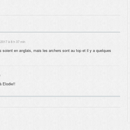
2017 à 8 h 37 min
ient en anglais, mais les archers sont au top et il y a quelques
n
à Elodie!!