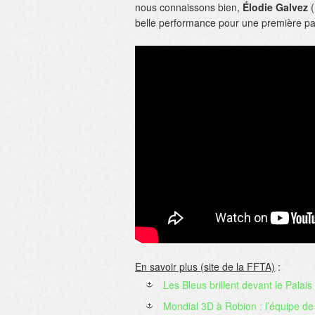
nous connaissons bien,
Élodie Galvez
(
belle performance pour une première par
En savoir plus (site de la FFTA)
:
Les Bleus brillent devant le Palai
Mondial 3D à Robion : l’équipe de