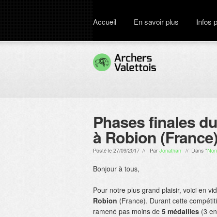
Accueil
En savoir plus
Infos 
Phases finales 
à Robion (France
Posté le 27/09/2017 // Par
Jonathan
// Dans "
Non
Bonjour à tous,
Pour notre plus grand plaisir, voici en v
Robion
(France). Durant cette compétiti
ramené pas moins de
5 médailles
(3 en