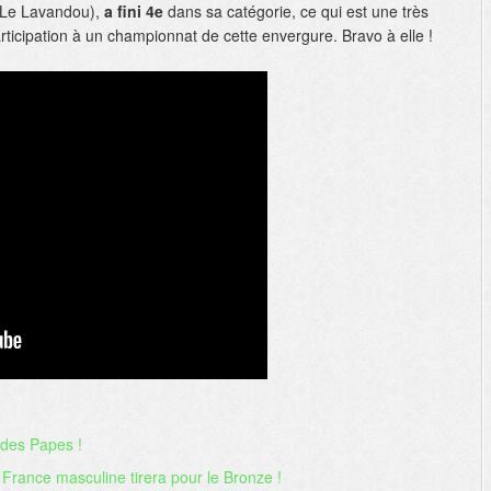
Le Lavandou),
a fini 4e
dans sa catégorie, ce qui est une très
ticipation à un championnat de cette envergure. Bravo à elle !
s des Papes !
 France masculine tirera pour le Bronze !