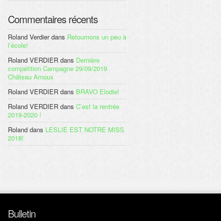
Commentaires récents
Roland Verdier
dans
Retournons un peu à
l’école!
Roland VERDIER
dans
Dernière
compétition Campagne 29/09/2019
Château Arnoux
Roland VERDIER
dans
BRAVO Elodie!
Roland VERDIER
dans
C’est la rentrée
2019-2020 !
Roland
dans
LESLIE EST NOTRE MISS
2018!
Bulletin