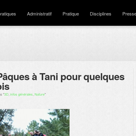
pratiques
Administratif
Pratique
Disciplines
Press
âques à Tani pour quelques
ois
s "
3D
,
infos générales
,
Nature
"