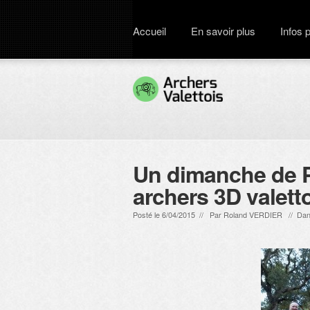
Accueil
En savoir plus
Infos 
Un dimanche de P
archers 3D valett
Posté le 6/04/2015 // Par
Roland VERDIER
// Dan