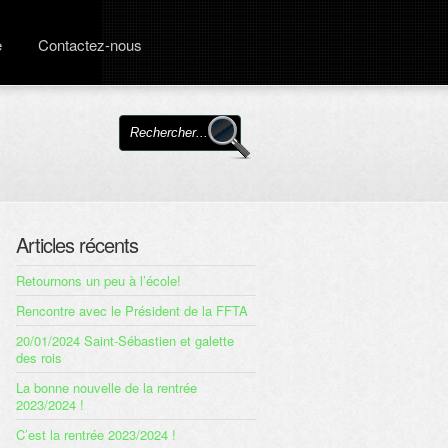
e
Contactez-nous
Articles récents
Retournons un peu à l’école!
Rencontre avec le Président de la FFTA
20/01/2024 Saint-Sébastien et galette
des rois
La bonne nouvelle de la rentrée
2023/2024 !
C’est la rentrée 2023/2024 !