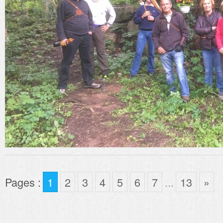
Pages :
1
2
3
4
5
6
7
...
13
»