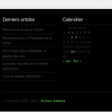
Derniers articles
Calendrier
février 2016
Retournons un peu à l’école!
L
M
M
J
V
S
D
1
2
3
4
5
6
7
Rencontre avec le Président de la
8
9
10
11
12
13
14
FFTA
15
16
17
18
19
20
21
20/01/2024 Saint-Sébastien et
22
23
24
25
26
27
28
galette des rois
29
« Jan
Avr »
La bonne nouvelle de la rentrée
2023/2024 !
C’est la rentrée 2023/2024 !
© Copyright 2000 - 2020 -
Archers Valettois