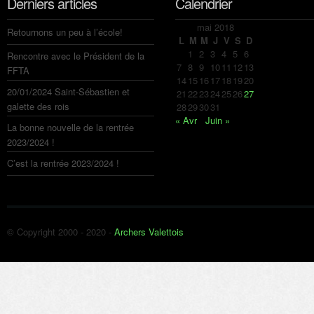
Derniers articles
Calendrier
mai 2018
Retournons un peu à l’école!
L
M
M
J
V
S
D
1
2
3
4
5
6
Rencontre avec le Président de la
7
8
9
10
11
12
13
FFTA
14
15
16
17
18
19
20
20/01/2024 Saint-Sébastien et
21
22
23
24
25
26
27
galette des rois
28
29
30
31
« Avr
Juin »
La bonne nouvelle de la rentrée
2023/2024 !
C’est la rentrée 2023/2024 !
© Copyright 2000 - 2020 -
Archers Valettois