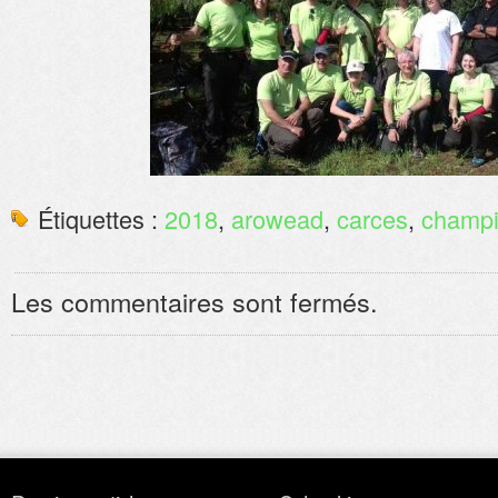
Étiquettes :
2018
,
arowead
,
carces
,
champi
Les commentaires sont fermés.