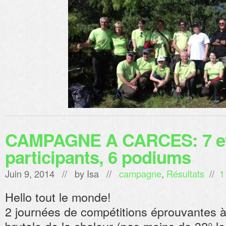
CAMPAGNE A CARCES: 7 et 
participants, 6 podiums
Juin 9, 2014 // by
Isa
//
campagne
,
Résultats
//
1
Hello tout le monde!
2 journées de compétitions éprouvantes à