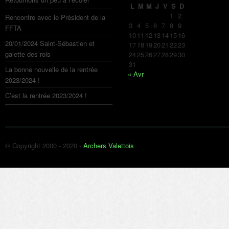
L
M
M
J
V
S
D
1
2
Rencontre avec le Président de la
3
4
5
6
7
8
9
FFTA
10
11
12
13
14
15
16
20/01/2024 Saint-Sébastien et
17
18
19
20
21
22
23
galette des rois
24
25
26
27
28
29
30
31
La bonne nouvelle de la rentrée
« Avr
2023/2024 !
C’est la rentrée 2023/2024 !
© Copyright 2000 - 2020 -
Archers Valettois