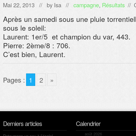
Mai 22, 2013 // by
Isa
//
campagne
,
Résultats
//
Après un samedi sous une pluie torrentiel
sous le soleil:
Laurent: 1er/5 et champion du var, 443.
Pierre: 2ème/8 : 706.
C’est bien, Laurent.
Pages :
1
2
»
Derniers articles
Calendrier
août 2026
Retournons un peu à l’école!