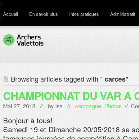
Accueil
En savoir plus
Infos pratiques
Administratif
Browsing articles tagged with "
"
carces
CHAMPIONNAT DU VAR A 
Mai 27, 2018 // by
Isa
//
campagne
,
Photos
//
Co
Bonjour à tous!
Samedi 19 et Dimanche 20/05/2018 se son
fameuses journées de compétition à Carc