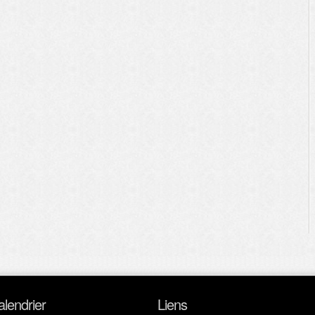
alendrier
Liens