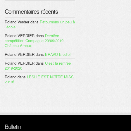
Commentaires récents
Roland Verdier
dans
Retournons un peu à
l’école!
Roland VERDIER
dans
Dernière
compétition Campagne 29/09/2019
Château Arnoux
Roland VERDIER
dans
BRAVO Elodie!
Roland VERDIER
dans
C’est la rentrée
2019-2020 !
Roland
dans
LESLIE EST NOTRE MISS
2018!
Bulletin