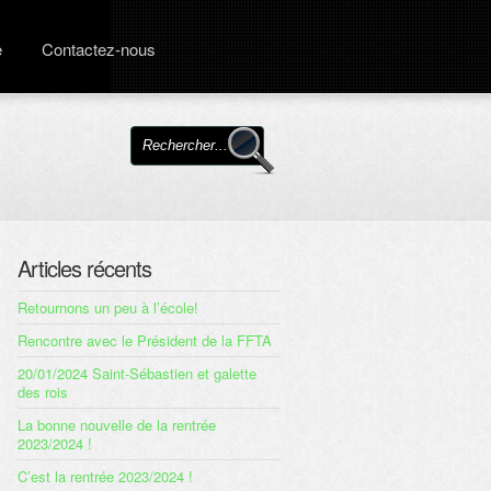
e
Contactez-nous
Articles récents
Retournons un peu à l’école!
Rencontre avec le Président de la FFTA
20/01/2024 Saint-Sébastien et galette
des rois
La bonne nouvelle de la rentrée
2023/2024 !
C’est la rentrée 2023/2024 !