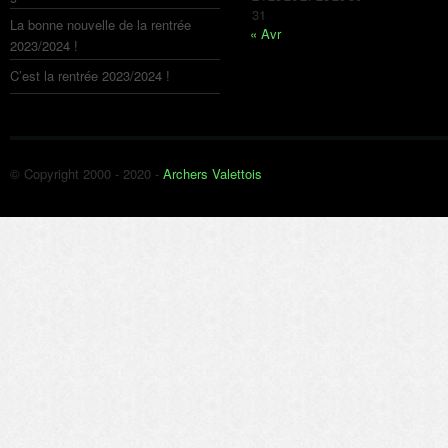
31
La bonne nouvelle de la rentrée
« Avr
2023/2024 !
C’est la rentrée 2023/2024 !
© Copyright 2000 - 2020 -
Archers Valettois