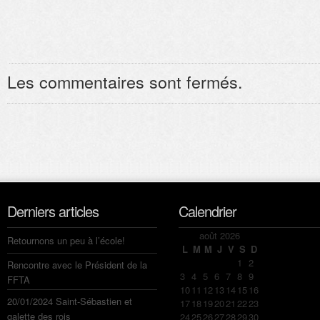
Les commentaires sont fermés.
Derniers articles
Calendrier
août 2026
Retournons un peu à l’école!
L
M
M
J
V
S
D
1
2
Rencontre avec le Président de la
3
4
5
6
7
8
9
FFTA
10
11
12
13
14
15
16
20/01/2024 Saint-Sébastien et
17
18
19
20
21
22
23
galette des rois
24
25
26
27
28
29
30