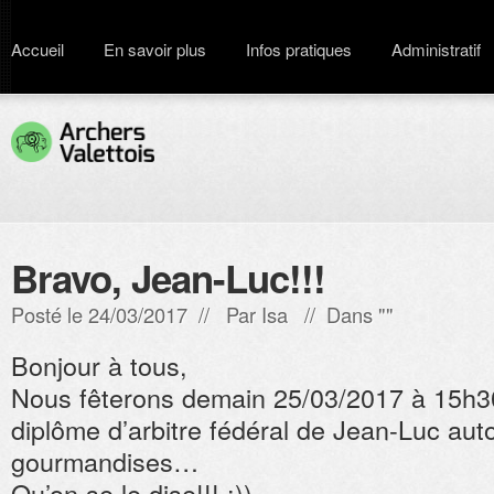
Accueil
En savoir plus
Infos pratiques
Administratif
Bravo, Jean-Luc!!!
Posté le 24/03/2017 // Par
Isa
// Dans ""
Bonjour à tous,
Nous fêterons demain 25/03/2017 à 15h30
diplôme d’arbitre fédéral de Jean-Luc aut
gourmandises…
Qu’on se le dise!!! :))