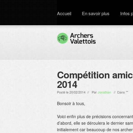
Accueil
En savoir plus
Infos 
Compétition amica
2014
Posté le 20/02/2014 // Par
Jonathan
// Dans ""
Bonsoir à tous,
Voici enfin plus de précisions concernan
d’abord, elle se déroulera le dernier sa
initialement car beaucoup de nos archer