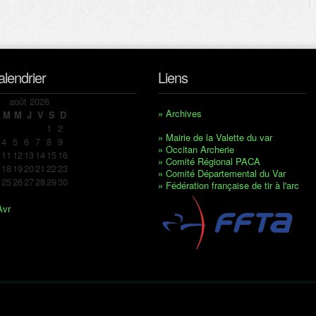
alendrier
Liens
août 2026
» Archives
M
M
J
V
S
D
1
2
» Mairie de la Valette du var
4
5
6
7
8
9
» Occitan Archerie
11
12
13
14
15
16
» Comité Régional PACA
18
19
20
21
22
23
» Comité Départemental du Var
25
26
27
28
29
30
» Fédération française de tir à l'arc
Avr