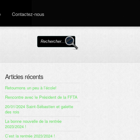
e
Contactez-nous
Articles récents
Retournons un peu à l’école!
Rencontre avec le Président de la FFTA
20/01/2024 Saint-Sébastien et galette
des rois
La bonne nouvelle de la rentrée
2023/2024 !
C’est la rentrée 2023/2024 !