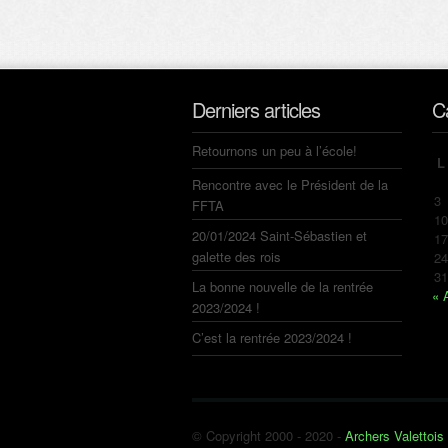
Derniers articles
C
Retournons un peu à l’école!
L
Rencontre avec le Président de la
3
FFTA
10
20/01/2024 Saint-Sébastien et
17
galette des rois
24
31
La bonne nouvelle de la rentrée
« 
2023/2024 !
C’est la rentrée 2023/2024 !
© Copyright 2000 - 2020 -
Archers Valettois