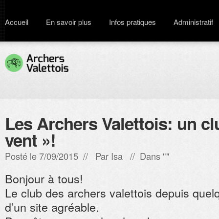
Accueil
En savoir plus
Infos pratiques
Administratif
Les Archers Valettois: un cl
vent »!
Posté le 7/09/2015 // Par
Isa
// Dans ""
Bonjour à tous!
Le club des archers valettois depuis que
d’un site agréable.