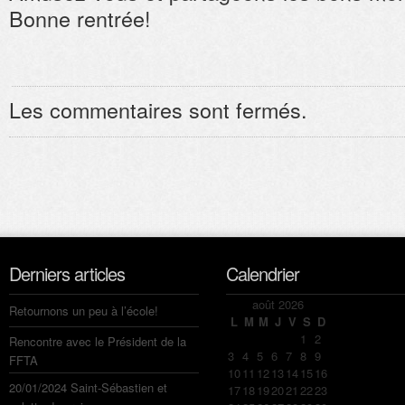
Bonne rentrée!
Les commentaires sont fermés.
Derniers articles
Calendrier
août 2026
Retournons un peu à l’école!
L
M
M
J
V
S
D
1
2
Rencontre avec le Président de la
3
4
5
6
7
8
9
FFTA
10
11
12
13
14
15
16
20/01/2024 Saint-Sébastien et
17
18
19
20
21
22
23
galette des rois