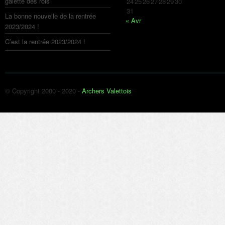
24
25
26
27
28
29
30
31
La bonne nouvelle de la rentrée
« Avr
2023/2024 !
C’est la rentrée 2023/2024 !
© Copyright 2000 - 2020 -
Archers Valettois