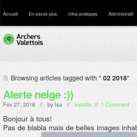
Accueil
En savoir plus
Infos pratiques
Administratif
Browsing articles tagged with "
"
02 2018
Alerte neige :))
Fév 27, 2018 // by
Isa
//
Insolite
//
1 Comment
Bonjour à tous!
Pas de blabla mais de belles images inhab