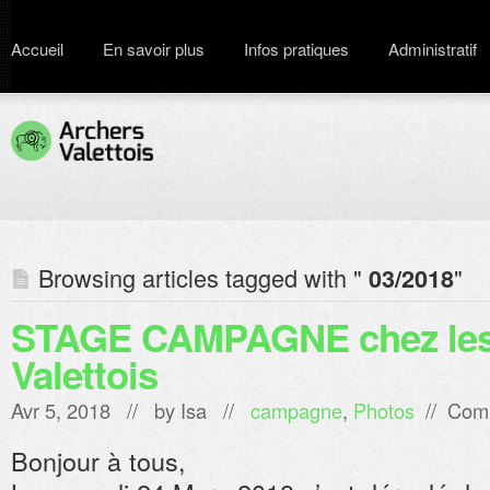
Accueil
En savoir plus
Infos pratiques
Administratif
Browsing articles tagged with "
"
03/2018
STAGE CAMPAGNE chez les
Valettois
Avr 5, 2018 // by
Isa
//
campagne
,
Photos
//
Comm
Bonjour à tous,