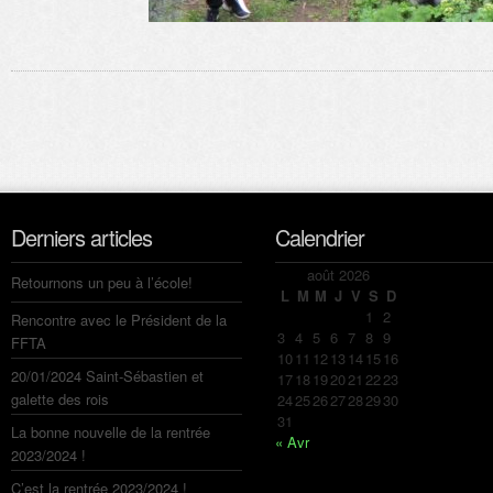
Derniers articles
Calendrier
août 2026
Retournons un peu à l’école!
L
M
M
J
V
S
D
1
2
Rencontre avec le Président de la
3
4
5
6
7
8
9
FFTA
10
11
12
13
14
15
16
20/01/2024 Saint-Sébastien et
17
18
19
20
21
22
23
galette des rois
24
25
26
27
28
29
30
31
La bonne nouvelle de la rentrée
« Avr
2023/2024 !
C’est la rentrée 2023/2024 !