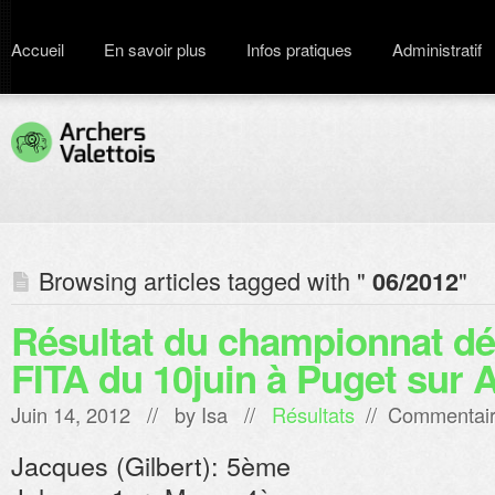
Accueil
En savoir plus
Infos pratiques
Administratif
Browsing articles tagged with "
"
06/2012
Résultat du championnat d
FITA du 10juin à Puget sur 
Juin 14, 2012 // by
Isa
//
Résultats
//
Commentair
Jacques (Gilbert): 5ème