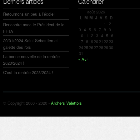
Derniers articles
Calendrier
août 2026
Retournons un peu à l’école!
L
M
M
J
V
S
D
1
2
Rencontre avec le Président de la
3
4
5
6
7
8
9
FFTA
10
11
12
13
14
15
16
20/01/2024 Saint-Sébastien et
17
18
19
20
21
22
23
galette des rois
24
25
26
27
28
29
30
31
La bonne nouvelle de la rentrée
« Avr
2023/2024 !
C’est la rentrée 2023/2024 !
© Copyright 2000 - 2020 -
Archers Valettois