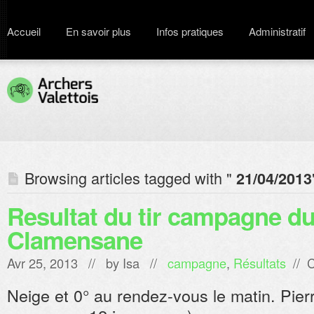
Accueil
En savoir plus
Infos pratiques
Administratif
Browsing articles tagged with "
21/04/2013
Resultat du tir campagne du 
Clamensane
Avr 25, 2013 // by
Isa
//
campagne
,
Résultats
//
C
Neige et 0° au rendez-vous le matin. Pierr